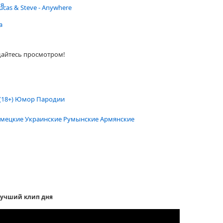
ья
ucas & Steve - Anywhere
а
дайтесь просмотром!
(18+)
Юмор
Пародии
мецкие
Украинские
Румынские
Армянские
учший клип дня