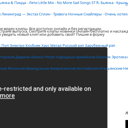
ьянка & Пицца - Лети
Little Mix - No More Sad Songs
ST ft. Бьянка - Крыл
L
и
Ленинград — Экстаз
Сплин - Тревога
Ночные Снайперы - Очень хотел
е видео-клипы. Все доступно онлайн и без регистрации.
 стране выпуска. Смотрите клипы новинки онлайн бесплатно и наслаж
е увидеть новый клип или добавить свой? Пишие в форму
к
Поп
Электро
Клубняк
Хаус
Метал
Русский рэп
Зарубежный рэп
вторские
Диджеи
Латино
Ретро
Народные
Армейские
Блатняк
Эротика 
ские
Японские
Французские
Американские
Английские
Итальянские
Не
Л