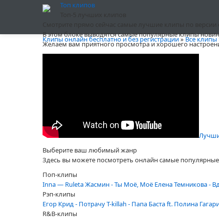
Топ клипов
Топ-5 лучших клипов
Смотрите прямо сейчас самые лучшие клипы по версии сай
В этом блоке выводятся самые популярные клипы новин
Клипы онлайн бесплатно и без регистрации
»
Все клипы
Желаем вам приятного просмотра и хорошего настроен
Бумбокс
Автор:
Winner
от
08 март
, просмотров 5062
Лучший
Выберите ваш любимый жанр
Здесь вы можете посмотреть онлайн самые популярные 
Поп-клипы
Inna — Ruleta
Жасмин - Ты Моё, Моё
Елена Темникова - В
Рэп-клипы
Егор Крид - Потрачу
T-killah - Папа
Баста ft. Полина Гагар
R&B-клипы