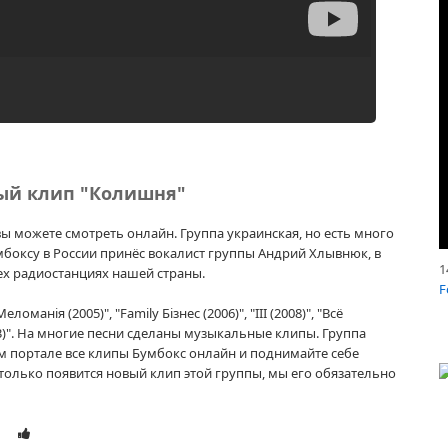
ый клип "Колишня"
ы можете смотреть онлайн. Группа украинская, но есть много
мбоксу в России принёс вокалист группы Андрий Хлывнюк, в
1
сех радиостанциях нашей страны.
F
нія (2005)", "Family Бізнес (2006)", "III (2008)", "Всё
2013)". На многие песни сделаны музыкальные клипы. Группа
м портале все клипы Бумбокс онлайн и поднимайте себе
 только появится новый клип этой группы, мы его обязательно