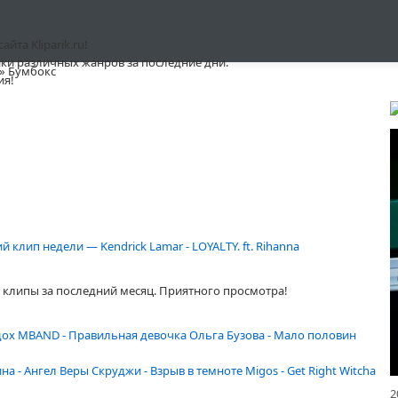
та Kliparik.ru!
ки различных жанров за последние дни.
» Бумбокс
ия!
 клип недели — Kendrick Lamar - LOYALTY. ft. Rihanna
клипы за последний месяц. Приятного просмотра!
дох
MBAND - Правильная девочка
Ольга Бузова - Мало половин
ина - Ангел Веры
Скруджи - Взрыв в темноте
Migos - Get Right Witcha
2