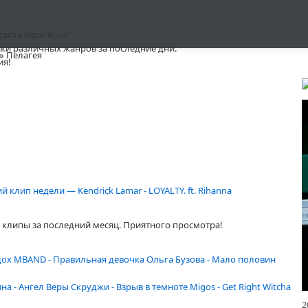
та Kliparik.ru!
ки различных жанров за последние дни.
» Пелагея
ия!
 клип недели — Kendrick Lamar - LOYALTY. ft. Rihanna
клипы за последний месяц. Приятного просмотра!
дох
MBAND - Правильная девочка
Ольга Бузова - Мало половин
ина - Ангел Веры
Скруджи - Взрыв в темноте
Migos - Get Right Witcha
2