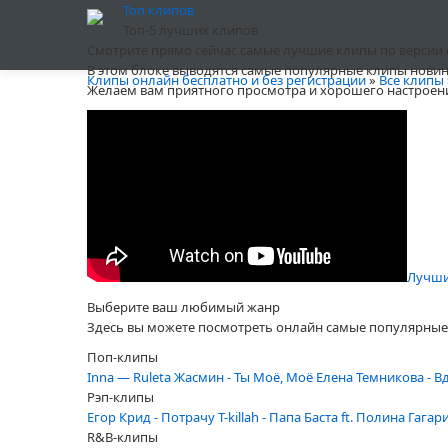
Топ клипов
Топ-5 лучших клипов
Смотрите прямо сейчас самые лучшие клипы по версии сай
В этом блоке выводятся самые популярные клипы новин
Клипы онлайн бесплатно и без регистрации
»
Все клипы
Желаем вам приятного просмотра и хорошего настроен
Пелагея
Автор:
Winner
от
18 сентябрь
, просмотров 9687
Лучший
Выберите ваш любимый жанр
Здесь вы можете посмотреть онлайн самые популярные 
Поп-клипы
Inna — Ruleta
Жасмин - Ты Моё, Моё
Елена Темникова - В
Рэп-клипы
Егор Крид - Потрачу
T-killah - Папа
Баста ft. Полина Гагар
R&B-клипы