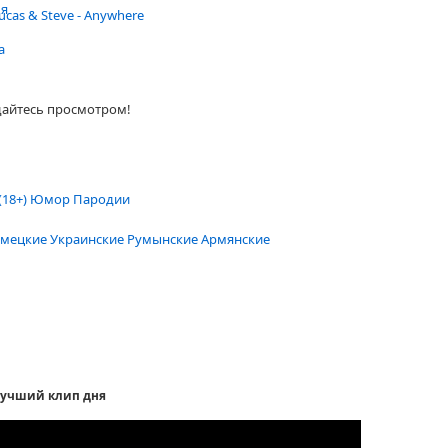
ья
ucas & Steve - Anywhere
а
дайтесь просмотром!
(18+)
Юмор
Пародии
мецкие
Украинские
Румынские
Армянские
учший клип дня