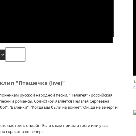
1
лип "Пташечка (live)"
F
лонникам русской народной песни. "Пелагея" - российская
песни и романсы. Солисткой является Пелагея Сергеевна
о!", "Валенки", "Когда мы были на войне","Ой, да не вечер" и
те смотреть онлайн. Если к вам пришли гости или у вас
но скрасит ваш вечер.