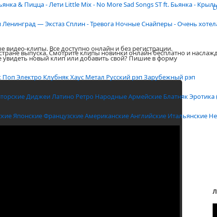
ьянка & Пицца - Лети
Little Mix - No More Sad Songs
ST ft. Бьянка - Крыл
L
и
Ленинград — Экстаз
Сплин - Тревога
Ночные Снайперы - Очень хотел
е видео-клипы. Все доступно онлайн и без регистрации.
 стране выпуска. Смотрите клипы новинки онлайн бесплатно и наслаж
е увидеть новый клип или добавить свой? Пишие в форму
к
Поп
Электро
Клубняк
Хаус
Метал
Русский рэп
Зарубежный рэп
вторские
Диджеи
Латино
Ретро
Народные
Армейские
Блатняк
Эротика 
ские
Японские
Французские
Американские
Английские
Итальянские
Не
Л