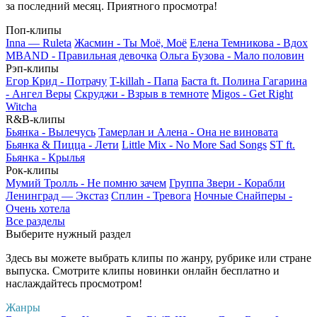
за последний месяц. Приятного просмотра!
Поп-клипы
Inna — Ruleta
Жасмин - Ты Моё, Моё
Елена Темникова - Вдох
MBAND - Правильная девочка
Ольга Бузова - Мало половин
Рэп-клипы
Егор Крид - Потрачу
T-killah - Папа
Баста ft. Полина Гагарина
- Ангел Веры
Скруджи - Взрыв в темноте
Migos - Get Right
Witcha
R&B-клипы
Бьянка - Вылечусь
Тамерлан и Алена - Она не виновата
Бьянка & Пицца - Лети
Little Mix - No More Sad Songs
ST ft.
Бьянка - Крылья
Рок-клипы
Мумий Тролль - Не помню зачем
Группа Звери - Корабли
Ленинград — Экстаз
Сплин - Тревога
Ночные Снайперы -
Очень хотела
Все разделы
Выберите нужный раздел
Здесь вы можете выбрать клипы по жанру, рубрике или стране
выпуска. Смотрите клипы новинки онлайн бесплатно и
наслаждайтесь просмотром!
Жанры