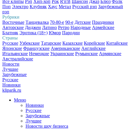
Все клипы
Рэп
Хип-хоп
Рок
R'n'B
Шансон
Джаз
Блюз
Фолк
Поп
Электро
Клубняк
Хаус
Метал
Русский рэп
Зарубежный
рэп
Рубрики
Восточные
Танцевалка
70-80-е
90-е
Детские
Праздники
Авторские
Диджеи
Латино
Ретро
Народные
Армейские
Блатняк
Эротика (18+)
Юмор
Пародии
Страны
Русские
Узбекские
Татарские
Казахские
Корейские
Китайские
Японские
Французские
Американские
Английские
Итальянские
Немецкие
Украинские
Румынские
Армянские
Австралийские
Новости
Лучшие
Зарубежные
Русские
Новинки
kliparik.ru
Меню
Новинки
Русские
Зарубежные
Лучшие
Новости шоу бизнеса