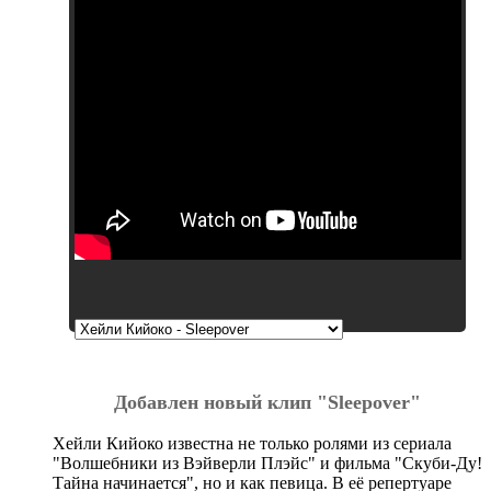
Добавлен новый клип "Sleepover"
Хейли Кийоко известна не только ролями из сериала
"Волшебники из Вэйверли Плэйс" и фильма "Скуби-Ду!
Тайна начинается", но и как певица. В её репертуаре