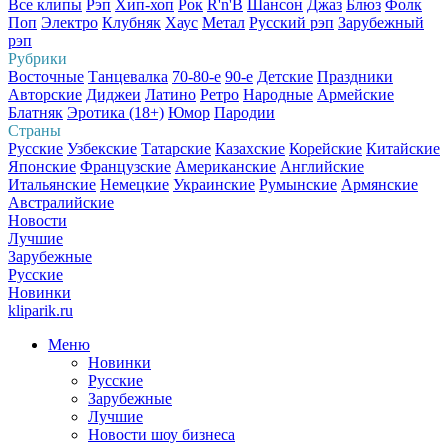
Все клипы
Рэп
Хип-хоп
Рок
R'n'B
Шансон
Джаз
Блюз
Фолк
Поп
Электро
Клубняк
Хаус
Метал
Русский рэп
Зарубежный
рэп
Рубрики
Восточные
Танцевалка
70-80-е
90-е
Детские
Праздники
Авторские
Диджеи
Латино
Ретро
Народные
Армейские
Блатняк
Эротика (18+)
Юмор
Пародии
Страны
Русские
Узбекские
Татарские
Казахские
Корейские
Китайские
Японские
Французские
Американские
Английские
Итальянские
Немецкие
Украинские
Румынские
Армянские
Австралийские
Новости
Лучшие
Зарубежные
Русские
Новинки
kliparik.ru
Меню
Новинки
Русские
Зарубежные
Лучшие
Новости шоу бизнеса