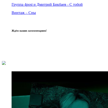
Группа 4post и Дмитрий Бикбаев - С тобой
Винтаж – Сны
Ждём ваших комментариев!