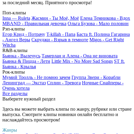
за последний месяц. Приятного просмотра!
Поп-клипы
Inna — Ruleta
Жасмин - Ты Моё, Моё
Елена Темникова - Вдох
MBAND - Правильная девочка
Ольга Бузова - Мало половин
Рэп-клипы
Егор Крид - Потрачу
T-killah - Папа
Баста ft. Полина Гагарина
- Ангел Веры
Скруджи - Взрыв в темноте
Migos - Get Right
Witcha
R&B-клипы
Бьянка - Вылечусь
Тамерлан и Алена - Она не виновата
Бьянка & Пицца - Лети
Little Mix - No More Sad Songs
ST ft.
Бьянка - Крылья
Рок-клипы
Мумий Тролль - Не помню зачем
Группа Звери - Корабли
Ленинград — Экстаз
Сплин - Тревога
Ночные Снайперы -
Очень хотела
Все разделы
Выберите нужный раздел
Здесь вы можете выбрать клипы по жанру, рубрике или стране
выпуска. Смотрите клипы новинки онлайн бесплатно и
наслаждайтесь просмотром!
Жанры