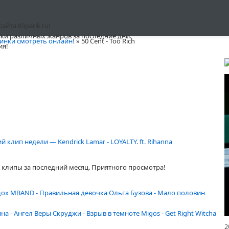
та Kliparik.ru!
ки различных жанров за последние дни.
инки смотреть онлайн!
» 50 Cent - Too Rich
ия!
 клип недели — Kendrick Lamar - LOYALTY. ft. Rihanna
клипы за последний месяц. Приятного просмотра!
дох
MBAND - Правильная девочка
Ольга Бузова - Мало половин
ина - Ангел Веры
Скруджи - Взрыв в темноте
Migos - Get Right Witcha
2