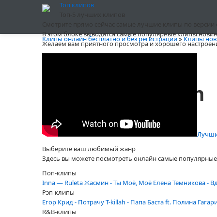
Топ клипов
Топ-5 лучших клипов
Смотрите прямо сейчас самые лучшие клипы по версии сай
В этом блоке выводятся самые популярные клипы новин
Клипы онлайн бесплатно и без регистрации
»
Клипы нов
Желаем вам приятного просмотра и хорошего настроен
50 Cent - Too Rich
Автор:
Winner
от
16 декабрь
, просмотров 2201
Лучший
Выберите ваш любимый жанр
Здесь вы можете посмотреть онлайн самые популярные 
Поп-клипы
Inna — Ruleta
Жасмин - Ты Моё, Моё
Елена Темникова - В
Рэп-клипы
Егор Крид - Потрачу
T-killah - Папа
Баста ft. Полина Гагар
R&B-клипы