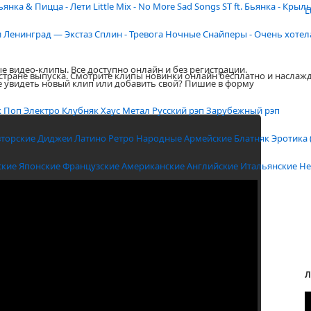
ьянка & Пицца - Лети
Little Mix - No More Sad Songs
ST ft. Бьянка - Крыл
L
и
Ленинград — Экстаз
Сплин - Тревога
Ночные Снайперы - Очень хотел
е видео-клипы. Все доступно онлайн и без регистрации.
 стране выпуска. Смотрите клипы новинки онлайн бесплатно и наслаж
е увидеть новый клип или добавить свой? Пишие в форму
к
Поп
Электро
Клубняк
Хаус
Метал
Русский рэп
Зарубежный рэп
вторские
Диджеи
Латино
Ретро
Народные
Армейские
Блатняк
Эротика 
ские
Японские
Французские
Американские
Английские
Итальянские
Не
Л