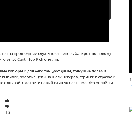
гие клипы 50 Cent
мотря на прошедший слух, что он теперь банкрот, по новому
клип 50 Cent - Too Rich онлайн.
овые купюры и для него танцуют дамы, трясущие попами.
 выпивки, золотые цепи на шеях нигеров, стринги в стразах и
1
е с лихвой. Смотрите новый клип 50 Cent - Too Rich онлайн и
F
-1
3