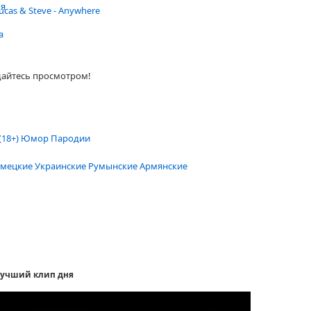
ья
ucas & Steve - Anywhere
а
дайтесь просмотром!
(18+)
Юмор
Пародии
мецкие
Украинские
Румынские
Армянские
учший клип дня