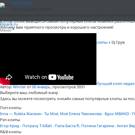
Топ клипов
Топ-5 лучших клипов
Смотрите прямо сейчас самые лучшие клипы по версии сайта Kliparik.r
В этом блоке выводятся самые популярные клипы новинки различных
kliparik.ru
Желаем вам приятного просмотра и хорошего настроения!
Меню
Клипы онлайн бесплатно и без регистрации
»
Все клипы
» Dj Грув
Dj Грув
Лучший клип недели 
Автор:
Winner
от
06 январь
, просмотров 3931
Выберите ваш любимый жанр
Здесь вы можете посмотреть онлайн самые популярные клипы за пос
Поп-клипы
Inna — Ruleta
Жасмин - Ты Моё, Моё
Елена Темникова - Вдох
MBAND - П
Рэп-клипы
Егор Крид - Потрачу
T-killah - Папа
Баста ft. Полина Гагарина - Ангел В
R&B-клипы