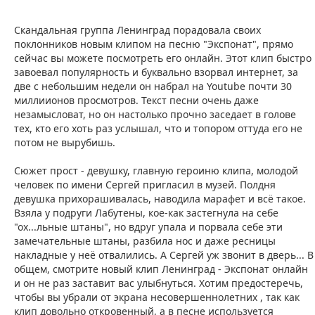
Скандальная группа Ленинград порадовала своих
поклонников новым клипом на песню "Экспонат", прямо
сейчас вы можете посмотреть его онлайн. Этот клип быстро
завоевал популярность и буквально взорвал интернет, за
две с небольшим недели он набрал на Youtube почти 30
миллиионов просмотров. Текст песни очень даже
незамысловат, но он настолько прочно заседает в голове
тех, кто его хоть раз услышал, что и топором оттуда его не
потом не вырубишь.
Сюжет прост - девушку, главную героиню клипа, молодой
человек по имени Сергей пригласил в музей. Полдня
девушка прихорашивалась, наводила марафет и всё такое.
Взяла у подруги Лабутены, кое-как застегнула на себе
"ох...льные штаны", но вдруг упала и порвала себе эти
замечательные штаны, разбила нос и даже ресницы
накладные у неё отвалились. А Сергей уж звонит в дверь... В
общем, смотрите новый клип Ленинград - Экспонат онлайн
и он не раз заставит вас улыбнуться. Хотим предостеречь,
чтобы вы убрали от экрана несовершеннолетних , так как
клип довольно откровенный, а в песне используется