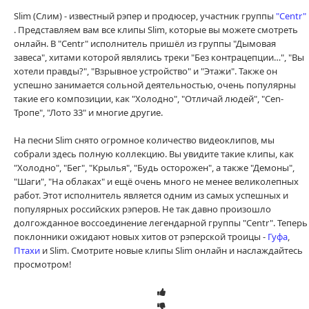
Slim (Слим) - известный рэпер и продюсер, участник группы
"Centr"
. Представляем вам все клипы Slim, которые вы можете смотреть
онлайн. В "Centr" исполнитель пришёл из группы "Дымовая
завеса", хитами которой являлись треки "Без контрацепции…", "Вы
хотели правды?", "Взрывное устройство" и "Этажи". Также он
успешно занимается сольной деятельностью, очень популярны
такие его композиции, как "Холодно", "Отличай людей", "Cen-
Тропе", "Лото 33" и многие другие.
На песни Slim снято огромное количество видеоклипов, мы
собрали здесь полную коллекцию. Вы увидите такие клипы, как
"Холодно", "Бег", "Крылья", "Будь осторожен", а также "Демоны",
"Шаги", "На облаках" и ещё очень много не менее великолепных
работ. Этот исполнитель является одним из самых успешных и
популярных российских рэперов. Не так давно произошло
долгожданное воссоединение легендарной группы "Centr". Теперь
поклонники ожидают новых хитов от рэперской троицы -
Гуфа
,
Птахи
и Slim. Смотрите новые клипы Slim онлайн и наслаждайтесь
просмотром!