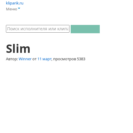
kliparik.ru
Меню
Slim
Автор:
Winner
от
11 март
, просмотров 5383