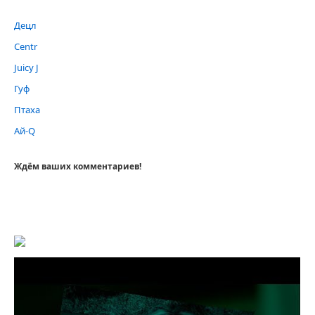
Децл
Centr
Juicy J
Гуф
Птаха
Ай-Q
Ждём ваших комментариев!