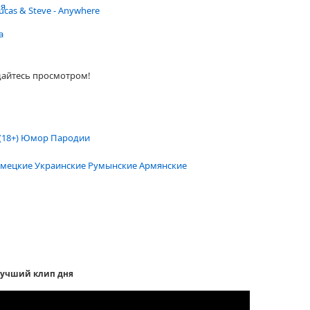
ья
ucas & Steve - Anywhere
а
дайтесь просмотром!
(18+)
Юмор
Пародии
мецкие
Украинские
Румынские
Армянские
учший клип дня