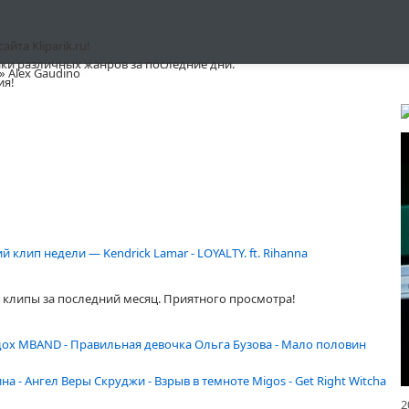
та Kliparik.ru!
ки различных жанров за последние дни.
» Alex Gaudino
ия!
 клип недели — Kendrick Lamar - LOYALTY. ft. Rihanna
клипы за последний месяц. Приятного просмотра!
дох
MBAND - Правильная девочка
Ольга Бузова - Мало половин
ина - Ангел Веры
Скруджи - Взрыв в темноте
Migos - Get Right Witcha
2