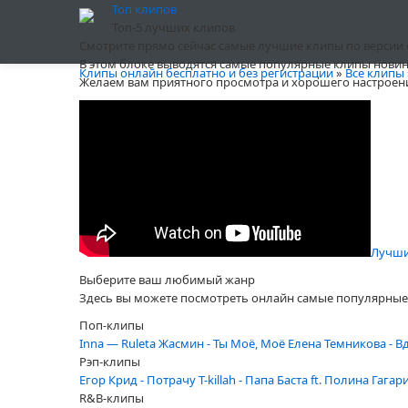
Топ клипов
Топ-5 лучших клипов
Смотрите прямо сейчас самые лучшие клипы по версии сай
В этом блоке выводятся самые популярные клипы новин
Клипы онлайн бесплатно и без регистрации
»
Все клипы
Желаем вам приятного просмотра и хорошего настроен
Alex Gaudino
Автор:
Winner
от
05 май
, просмотров 4102
Лучший
Выберите ваш любимый жанр
Здесь вы можете посмотреть онлайн самые популярные 
Поп-клипы
Inna — Ruleta
Жасмин - Ты Моё, Моё
Елена Темникова - В
Рэп-клипы
Егор Крид - Потрачу
T-killah - Папа
Баста ft. Полина Гагар
R&B-клипы