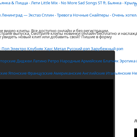
ьянка & Пицца - Лети
Little Mix - No More Sad Songs
ST ft. Бьянка - Крыл
L
и
Ленинград — Экстаз
Сплин - Тревога
Ночные Снайперы - Очень хотел
е видео-клипы. Все доступно онлайн и без регистрации.
 стране выпуска. Смотрите клипы новинки онлайн бесплатно и наслаж
е увидеть новый клип или добавить свой? Пишие в форму
к
Поп
Электро
Клубняк
Хаус
Метал
Русский рэп
Зарубежный рэп
вторские
Диджеи
Латино
Ретро
Народные
Армейские
Блатняк
Эротика 
ские
Японские
Французские
Американские
Английские
Итальянские
Не
Л