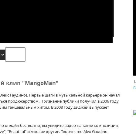
1
ый клип "MangoMan"
F
Алекс Гаудино). Первые шаги в музыкальной карьере он начал
маться продюсерством. Признание публики получил в 2006 году
учшим танцевальным хитом. В 2008 году диджей выпускает
о онлайн бесплатно, вы увидите видео на такие композиции,
Love", "Beautiful" и многие другие. Творчество Alex Gaudino