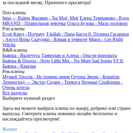
за последний месяц. Приятного просмотра!
Поп-клипы
Inna — Ruleta
Жасмин - Ты Моё, Моё
Елена Темникова - Вдох
MBAND - Правильная девочка
Ольга Бузова - Мало половин
Рэп-клипы
Егор Крид - Потрачу
T-killah - Папа
Баста ft. Полина Гагарина
- Ангел Веры
Скруджи - Взрыв в темноте
Migos - Get Right
Witcha
R&B-клипы
Бьянка - Вылечусь
Тамерлан и Алена - Она не виновата
Бьянка & Пицца - Лети
Little Mix - No More Sad Songs
ST ft.
Бьянка - Крылья
Рок-клипы
Мумий Тролль - Не помню зачем
Группа Звери - Корабли
Ленинград — Экстаз
Сплин - Тревога
Ночные Снайперы -
Очень хотела
Все разделы
Выберите нужный раздел
Здесь вы можете выбрать клипы по жанру, рубрике или стране
выпуска. Смотрите клипы новинки онлайн бесплатно и
наслаждайтесь просмотром!
Жанры