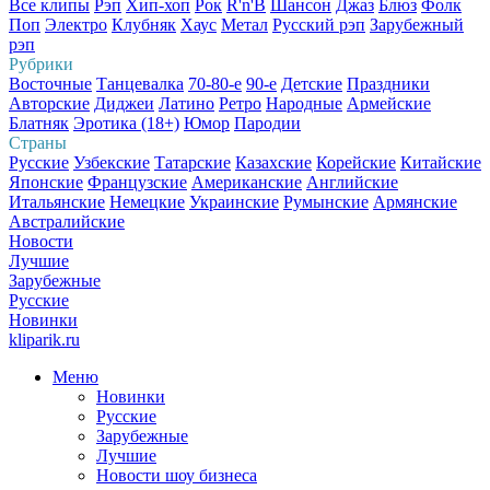
Все клипы
Рэп
Хип-хоп
Рок
R'n'B
Шансон
Джаз
Блюз
Фолк
Поп
Электро
Клубняк
Хаус
Метал
Русский рэп
Зарубежный
рэп
Рубрики
Восточные
Танцевалка
70-80-е
90-е
Детские
Праздники
Авторские
Диджеи
Латино
Ретро
Народные
Армейские
Блатняк
Эротика (18+)
Юмор
Пародии
Страны
Русские
Узбекские
Татарские
Казахские
Корейские
Китайские
Японские
Французские
Американские
Английские
Итальянские
Немецкие
Украинские
Румынские
Армянские
Австралийские
Новости
Лучшие
Зарубежные
Русские
Новинки
kliparik.ru
Меню
Новинки
Русские
Зарубежные
Лучшие
Новости шоу бизнеса