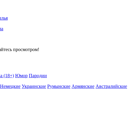
ылья
ла
айтесь просмотром!
а (18+)
Юмор
Пародии
Немецкие
Украинские
Румынские
Армянские
Австралийские