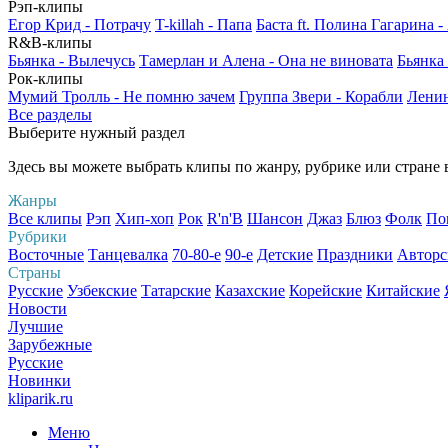
Рэп-клипы
Егор Крид - Потрачу
T-killah - Папа
Баста ft. Полина Гагарина 
R&B-клипы
Бьянка - Вылечусь
Тамерлан и Алена - Она не виновата
Бьянка
Рок-клипы
Мумий Тролль - Не помню зачем
Группа Звери - Корабли
Ленин
Все разделы
Выберите нужный раздел
Здесь вы можете выбрать клипы по жанру, рубрике или стране
Жанры
Все клипы
Рэп
Хип-хоп
Рок
R'n'B
Шансон
Джаз
Блюз
Фолк
По
Рубрики
Восточные
Танцевалка
70-80-е
90-е
Детские
Праздники
Авторс
Страны
Русские
Узбекские
Татарские
Казахские
Корейские
Китайские
Новости
Лучшие
Зарубежные
Русские
Новинки
kliparik.ru
Меню