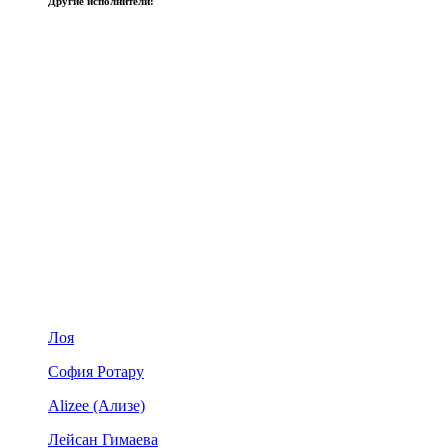
Другие исполнители:
Лоя
София Ротару
Alizee (Ализе)
Лейсан Гимаева