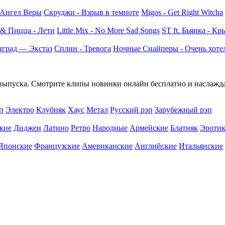
- Ангел Веры
Скруджи - Взрыв в темноте
Migos - Get Right Witcha
 & Пицца - Лети
Little Mix - No More Sad Songs
ST ft. Бьянка - Кр
град — Экстаз
Сплин - Тревога
Ночные Снайперы - Очень хоте
 выпуска. Смотрите клипы новинки онлайн бесплатно и наслажд
п
Электро
Клубняк
Хаус
Метал
Русский рэп
Зарубежный рэп
кие
Диджеи
Латино
Ретро
Народные
Армейские
Блатняк
Эротик
Японские
Французские
Американские
Английские
Итальянские