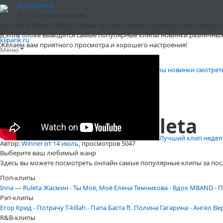
Топ клипов
Топ-5 лучших клипов
Смотрите прямо сейчас самые лучшие клипы по версии сайта Kliparik.r
В этом блоке выводятся самые популярные клипы новинки различных
kliparik.ru
Желаем вам приятного просмотра и хорошего настроения!
Меню
Клипы онлайн бесплатно и без регистрации
»
Клипы новинки смотрет
Shakira - La Bicicleta
Лучший клип недели 
Автор:
Winner
от
14 июль
, просмотров 5047
Выберите ваш любимый жанр
Здесь вы можете посмотреть онлайн самые популярные клипы за пос
Поп-клипы
Inna — Ruleta
Жасмин - Ты Моё, Моё
Елена Темникова - Вдох
MBAND - П
Рэп-клипы
Егор Крид - Потрачу
T-killah - Папа
Баста ft. Полина Гагарина - Ангел В
R&B-клипы