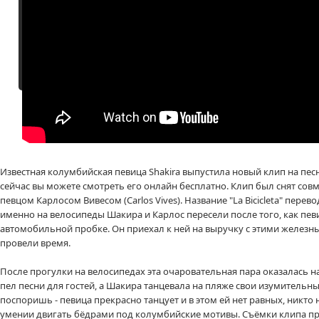
Другие клипы Shakira
Известная колумбийская певица Shakira выпустила новый клип на песню
сейчас вы можете смотреть его онлайн бесплатно. Клип был снят сов
певцом Карлосом Вивесом (Carlos Vives). Название "La Bicicleta" перево
именно на велосипеды Шакира и Карлос пересели после того, как певи
автомобильной пробке. Он приехал к ней на выручку с этими железн
провели время.
После прогулки на велосипедах эта очаровательная пара оказалась на
пел песни для гостей, а Шакира танцевала на пляже свои изумительные
поспоришь - певица прекрасно танцует и в этом ей нет равных, никто н
умении двигать бёдрами под колумбийские мотивы. Съёмки клипа п