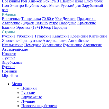
Все клипы
Рэп
Хип-хоп
Рок
R'n'B
Шансон
Джаз
Блюз
Фолк
Поп
Электро
Клубняк
Хаус
Метал
Русский рэп
Зарубежный
рэп
Рубрики
Восточные
Танцевалка
70-80-е
90-е
Детские
Праздники
Авторские
Диджеи
Латино
Ретро
Народные
Армейские
Блатняк
Эротика (18+)
Юмор
Пародии
Страны
Русские
Узбекские
Татарские
Казахские
Корейские
Китайские
Японские
Французские
Американские
Английские
Итальянские
Немецкие
Украинские
Румынские
Армянские
Австралийские
Новости
Лучшие
Зарубежные
Русские
Новинки
kliparik.ru
Меню
Новинки
Русские
Зарубежные
Лучшие
Новости шоу бизнеса