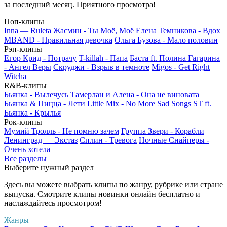
за последний месяц. Приятного просмотра!
Поп-клипы
Inna — Ruleta
Жасмин - Ты Моё, Моё
Елена Темникова - Вдох
MBAND - Правильная девочка
Ольга Бузова - Мало половин
Рэп-клипы
Егор Крид - Потрачу
T-killah - Папа
Баста ft. Полина Гагарина
- Ангел Веры
Скруджи - Взрыв в темноте
Migos - Get Right
Witcha
R&B-клипы
Бьянка - Вылечусь
Тамерлан и Алена - Она не виновата
Бьянка & Пицца - Лети
Little Mix - No More Sad Songs
ST ft.
Бьянка - Крылья
Рок-клипы
Мумий Тролль - Не помню зачем
Группа Звери - Корабли
Ленинград — Экстаз
Сплин - Тревога
Ночные Снайперы -
Очень хотела
Все разделы
Выберите нужный раздел
Здесь вы можете выбрать клипы по жанру, рубрике или стране
выпуска. Смотрите клипы новинки онлайн бесплатно и
наслаждайтесь просмотром!
Жанры