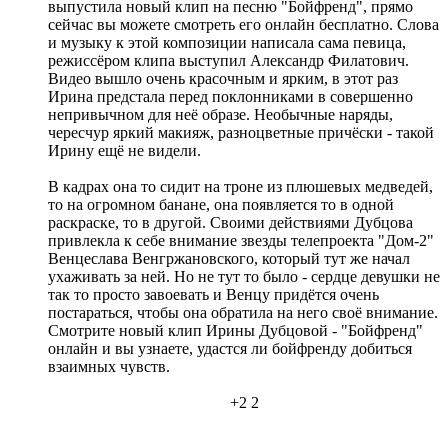
выпустила новый клип на песню "Бойфренд", прямо
сейчас вы можете смотреть его онлайн бесплатно. Слова
и музыку к этой композиции написала сама певица,
режиссёром клипа выступил Александр Филатович.
Видео вышло очень красочным и ярким, в этот раз
Ирина предстала перед поклонниками в совершенно
непривычном для неё образе. Необычные наряды,
чересчур яркий макияж, разноцветные причёски - такой
Ирину ещё не видели.
В кадрах она то сидит на троне из плюшевых медведей,
то на огромном банане, она появляется то в одной
раскраске, то в другой. Своими действиями Дубцова
привлекла к себе внимание звезды телепроекта "Дом-2"
Венцеслава Венгржановского, который тут же начал
ухаживать за ней. Но не тут то было - сердце девушки не
так то просто завоевать и Венцу придётся очень
постараться, чтобы она обратила на него своё внимание.
Смотрите новый клип Ирины Дубцовой - "Бойфренд"
онлайн и вы узнаете, удастся ли бойфренду добиться
взаимных чувств.
+2
2