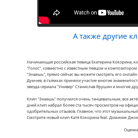
А также другие 
Начинающая российская певица Екатерина Кокорина, к
"Голос", совместно с известным певцом и композитор
"Знаешь", прямо сейчас вы можете смотреть его онлай
Думчев, в съёмках приняли участие многие знаменитости,
звезда сериала "Универ" Станислав Ярушин и многие дру
Клип "Знаешь" получился очень танцевальным, все актё
дней клип набрал более ста тысяч просмотров на офиц
одобрительных отзывов. Главное, что этот музыкальн
Смотрите новый клип Катя Кокорина feat. Доминик Джо
Оценка