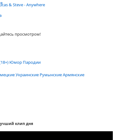
ья
ucas & Steve - Anywhere
а
дайтесь просмотром!
(18+)
Юмор
Пародии
мецкие
Украинские
Румынские
Армянские
учший клип дня