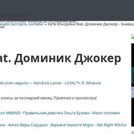
та Kliparik.ru!
ки различных жанров за последние дни.
инки смотреть онлайн!
» Катя Кокорина feat. Доминик Джокер - Знаеш
ия!
at. Доминик Джокер
 клип недели — Kendrick Lamar - LOYALTY. ft. Rihanna
клипы за последний месяц. Приятного просмотра!
дох
MBAND - Правильная девочка
Ольга Бузова - Мало половин
ина - Ангел Веры
Скруджи - Взрыв в темноте
Migos - Get Right Witcha
2