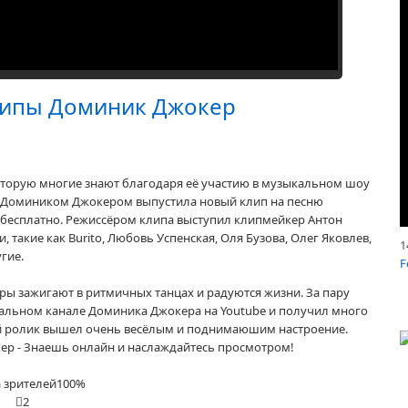
клипы Доминик Джокер
оторую многие знают благодаря её участию в музыкальном шоу
ом Домиником Джокером выпустила новый клип на песню
н бесплатно. Режиссёром клипа выступил клипмейкер Антон
 такие как Burito, Любовь Успенская, Оля Бузова, Олег Яковлев,
1
гие.
F
ры зажигают в ритмичных танцах и радуются жизни. За пару
иальном канале Доминика Джокера на Youtube и получил много
ый ролик вышел очень весёлым и поднимаюшим настроение.
кер - Знаешь онлайн и наслаждайтесь просмотром!
 зрителей
100%
2