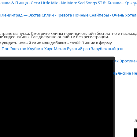
ьянка & Пицца - Лети
Little Mix - No More Sad Songs
ST ft. Бьянка - Крыл
L
и
Ленинград — Экстаз
Сплин - Тревога
Ночные Снайперы - Очень хотел
 стране выпуска. Смотрите клипы новинки онлайн бесплатно и наслаж
е видео-клипы. Все доступно онлайн и без регистрации.
е увидеть новый клип или добавить свой? Пишие в форму
к
Поп
Электро
Клубняк
Хаус
Метал
Русский рэп
Зарубежный рэп
вторские
Диджеи
Латино
Ретро
Народные
Армейские
Блатняк
Эротика 
ские
Японские
Французские
Американские
Английские
Итальянские
Не
Л