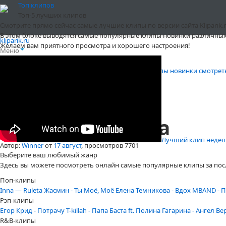
Топ клипов
Топ-5 лучших клипов
Смотрите прямо сейчас самые лучшие клипы по версии сайта Kliparik.r
В этом блоке выводятся самые популярные клипы новинки различных
kliparik.ru
Желаем вам приятного просмотра и хорошего настроения!
Меню
Клипы онлайн бесплатно и без регистрации
»
Клипы новинки смотрет
Kehlani - Gangsta
Лучший клип недели 
Автор:
Winner
от
17 август
, просмотров 7701
Выберите ваш любимый жанр
Здесь вы можете посмотреть онлайн самые популярные клипы за пос
Поп-клипы
Inna — Ruleta
Жасмин - Ты Моё, Моё
Елена Темникова - Вдох
MBAND - П
Рэп-клипы
Егор Крид - Потрачу
T-killah - Папа
Баста ft. Полина Гагарина - Ангел В
R&B-клипы