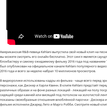
Американская R&B-певица Kehlani выпустила свой новый клип на песн
вы можете смотреть его онлайн бесплатно. Этот сингл является саун
блокбастеру и самому ожидаемому фильму 2016 года под названием 
был опубликован на официальном канале Kehlani популярного видеох
2016 года и всего за неделю набрал 10 миллионов просмотров.
В видеоролике использованы кадры из фильма - чаще всего перед зр
персонажи, как Джокер и Харли Квинн. В клипе Kehlani предстаёт пер
различных образах и на фоне разных локаций - лежащей на полу поср
сидящей среди камней или висящей под потолком на золотистой лент
показаны своеобразные отношения влюблённой парочки - Джокера и 
фильме исполнили Джаред Лето и Марго Робби. Смотрите новый клип K