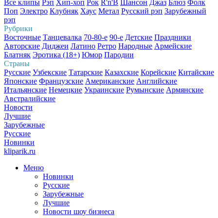
Все клипы
Рэп
Хип-хоп
Рок
R'n'B
Шансон
Джаз
Блюз
Фолк
Поп
Электро
Клубняк
Хаус
Метал
Русский рэп
Зарубежный
рэп
Рубрики
Восточные
Танцевалка
70-80-е
90-е
Детские
Праздники
Авторские
Диджеи
Латино
Ретро
Народные
Армейские
Блатняк
Эротика (18+)
Юмор
Пародии
Страны
Русские
Узбекские
Татарские
Казахские
Корейские
Китайские
Японские
Французские
Американские
Английские
Итальянские
Немецкие
Украинские
Румынские
Армянские
Австралийские
Новости
Лучшие
Зарубежные
Русские
Новинки
kliparik.ru
Меню
Новинки
Русские
Зарубежные
Лучшие
Новости шоу бизнеса