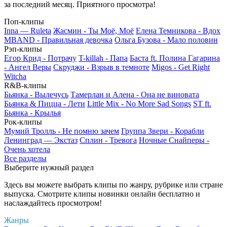
за последний месяц. Приятного просмотра!
Поп-клипы
Inna — Ruleta
Жасмин - Ты Моё, Моё
Елена Темникова - Вдох
MBAND - Правильная девочка
Ольга Бузова - Мало половин
Рэп-клипы
Егор Крид - Потрачу
T-killah - Папа
Баста ft. Полина Гагарина
- Ангел Веры
Скруджи - Взрыв в темноте
Migos - Get Right
Witcha
R&B-клипы
Бьянка - Вылечусь
Тамерлан и Алена - Она не виновата
Бьянка & Пицца - Лети
Little Mix - No More Sad Songs
ST ft.
Бьянка - Крылья
Рок-клипы
Мумий Тролль - Не помню зачем
Группа Звери - Корабли
Ленинград — Экстаз
Сплин - Тревога
Ночные Снайперы -
Очень хотела
Все разделы
Выберите нужный раздел
Здесь вы можете выбрать клипы по жанру, рубрике или стране
выпуска. Смотрите клипы новинки онлайн бесплатно и
наслаждайтесь просмотром!
Жанры