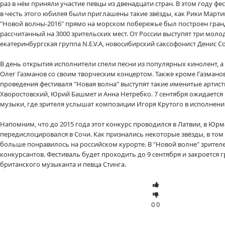
раз в нём приняли участие певцы из двенадцати стран. В этом году фе
в честь этого юбилея были приглашены такие звёзды, как Рики Марти
"Новой волны-2016" прямо на морском побережье был построен гран
рассчитанный на 3000 зрительских мест. От России выступят три моло
екатеринбургская группа N.E.V.A, новосибирский саксофонист Денис С
В день открытия исполнители спели песни из популярных кинолент, а
Олег Газманов со своим творческим концертом. Также кроме Газманов
проведения фестиваля "Новая волна" выступят такие именитые артист
Хворостовский, Юрий Башмет и Анна Нетребко. 7 сентября ожидается
музыки, где зрителя услышат композиции Игоря Крутого в исполнени
Напомним, что до 2015 года этот конкурс проводился в Латвии, в Юрм
передислоцировался в Сочи. Как признались некоторые звёзды, в том
больше понравилось на российском курорте. В "Новой волне" зрителе
конкурсантов. Фестиваль будет проходить до 9 сентября и закроется
британского музыканта и певца Стинга.
0
0