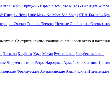
- Ангел Веры
Скруджи - Взрыв в темноте
Migos - Get Right Witcha
 & Пицца - Лети
Little Mix - No More Sad Songs
ST ft. Бьянка - Кр
град — Экстаз
Сплин - Тревога
Ночные Снайперы - Очень хоте
 выпуска. Смотрите клипы новинки онлайн бесплатно и наслажд
п
Электро
Клубняк
Хаус
Метал
Русский рэп
Зарубежный рэп
кие
Диджеи
Латино
Ретро
Народные
Армейские
Блатняк
Эротик
Японские
Французские
Американские
Английские
Итальянские