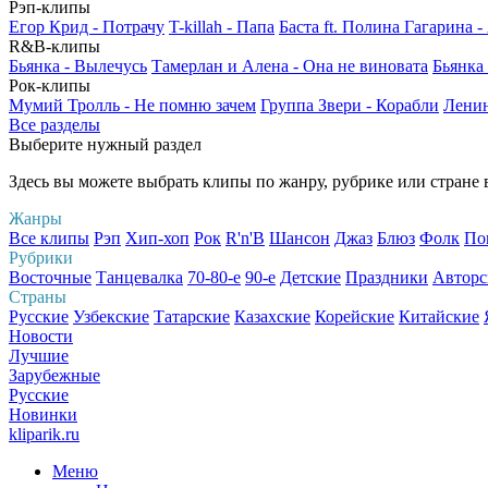
Рэп-клипы
Егор Крид - Потрачу
T-killah - Папа
Баста ft. Полина Гагарина 
R&B-клипы
Бьянка - Вылечусь
Тамерлан и Алена - Она не виновата
Бьянка
Рок-клипы
Мумий Тролль - Не помню зачем
Группа Звери - Корабли
Ленин
Все разделы
Выберите нужный раздел
Здесь вы можете выбрать клипы по жанру, рубрике или стране
Жанры
Все клипы
Рэп
Хип-хоп
Рок
R'n'B
Шансон
Джаз
Блюз
Фолк
По
Рубрики
Восточные
Танцевалка
70-80-е
90-е
Детские
Праздники
Авторс
Страны
Русские
Узбекские
Татарские
Казахские
Корейские
Китайские
Новости
Лучшие
Зарубежные
Русские
Новинки
kliparik.ru
Меню