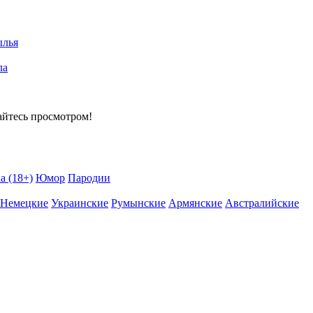
ылья
ла
айтесь просмотром!
а (18+)
Юмор
Пародии
Немецкие
Украинские
Румынские
Армянские
Австралийские