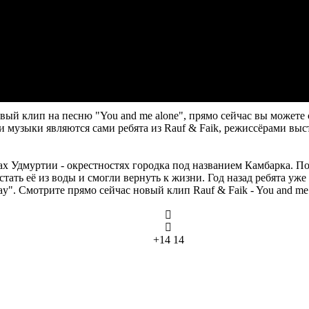
й клип на песню "You and me alone", прямо сейчас вы можете с
 и музыки являются сами ребята из Rauf & Faik, режиссёрами в
х Удмуртии - окрестностях городка под названием Камбарка. П
стать её из воды и смогли вернуть к жизни. Год назад ребята уж
day". Смотрите прямо сейчас новый клип Rauf & Faik - You and m
+14
14