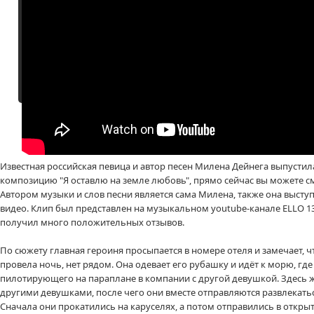
Известная российская певица и автор песен Милена Дейнега выпустил
композицию "Я оставлю на земле любовь", прямо сейчас вы можете см
Автором музыки и слов песни является сама Милена, также она высту
видео. Клип был представлен на музыкальном youtube-канале ELLO 13 
получил много положительных отзывов.
По сюжету главная героиня просыпается в номере отеля и замечает, ч
провела ночь, нет рядом. Она одевает его рубашку и идёт к морю, гд
пилотирующего на параплане в компании с другой девушкой. Здесь ж
другими девушками, после чего они вместе отправляются развлекатьс
Сначала они прокатились на каруселях, а потом отправились в откр