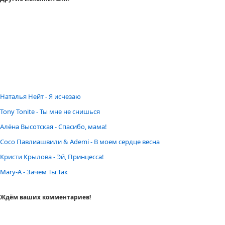
Наталья Нейт - Я исчезаю
Tony Tonite - Ты мне не снишься
Алёна Высотская - Спасибо, мама!
Сосо Павлиашвили & Ademi - В моем сердце весна
Кристи Крылова - Эй, Принцесса!
Mary-A - Зачем Ты Так
Ждём ваших комментариев!