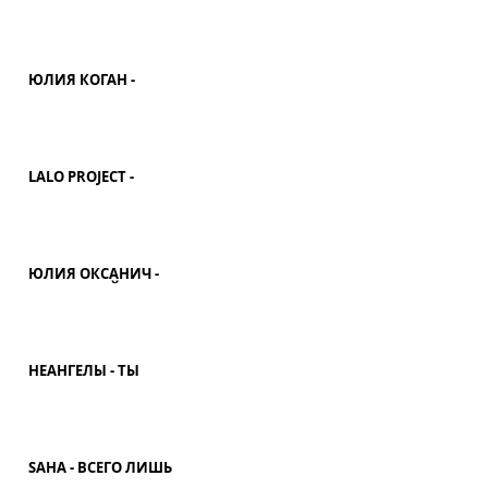
ЮЛИЯ КОГАН -
ПАДАЕТ ТИХО С НЕБА
ВОДА
LALO PROJECT -
МЕЧТАНИЯ
ЮЛИЯ ОКСАНИЧ -
СЕМЬ НОЧЕЙ
НЕАНГЕЛЫ - ТЫ
ЛЕТИЛЕТИЛИ
SAHA - ВСЕГО ЛИШЬ
ТРИ СЛОВА