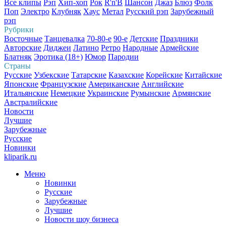
Все клипы
Рэп
Хип-хоп
Рок
R'n'B
Шансон
Джаз
Блюз
Фолк
Поп
Электро
Клубняк
Хаус
Метал
Русский рэп
Зарубежный
рэп
Рубрики
Восточные
Танцевалка
70-80-е
90-е
Детские
Праздники
Авторские
Диджеи
Латино
Ретро
Народные
Армейские
Блатняк
Эротика (18+)
Юмор
Пародии
Страны
Русские
Узбекские
Татарские
Казахские
Корейские
Китайские
Японские
Французские
Американские
Английские
Итальянские
Немецкие
Украинские
Румынские
Армянские
Австралийские
Новости
Лучшие
Зарубежные
Русские
Новинки
kliparik.ru
Меню
Новинки
Русские
Зарубежные
Лучшие
Новости шоу бизнеса