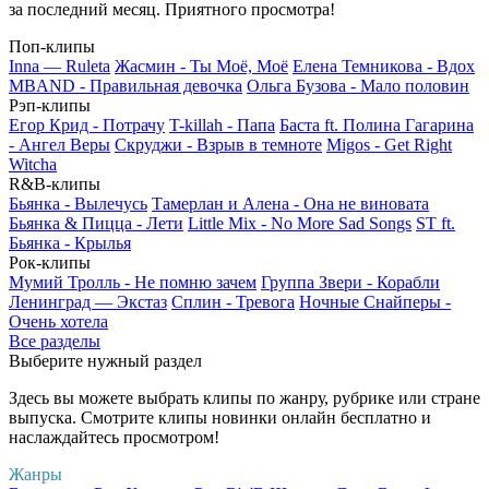
за последний месяц. Приятного просмотра!
Поп-клипы
Inna — Ruleta
Жасмин - Ты Моё, Моё
Елена Темникова - Вдох
MBAND - Правильная девочка
Ольга Бузова - Мало половин
Рэп-клипы
Егор Крид - Потрачу
T-killah - Папа
Баста ft. Полина Гагарина
- Ангел Веры
Скруджи - Взрыв в темноте
Migos - Get Right
Witcha
R&B-клипы
Бьянка - Вылечусь
Тамерлан и Алена - Она не виновата
Бьянка & Пицца - Лети
Little Mix - No More Sad Songs
ST ft.
Бьянка - Крылья
Рок-клипы
Мумий Тролль - Не помню зачем
Группа Звери - Корабли
Ленинград — Экстаз
Сплин - Тревога
Ночные Снайперы -
Очень хотела
Все разделы
Выберите нужный раздел
Здесь вы можете выбрать клипы по жанру, рубрике или стране
выпуска. Смотрите клипы новинки онлайн бесплатно и
наслаждайтесь просмотром!
Жанры