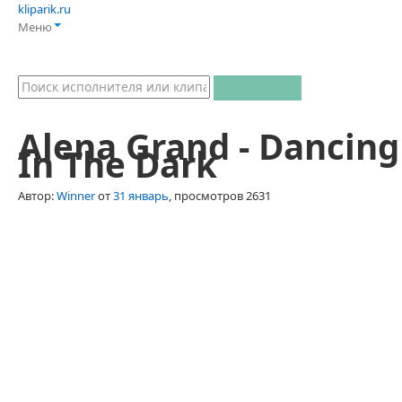
kliparik.ru
Меню
Alena Grand - Dancing
In The Dark
Автор:
Winner
от
31 январь
, просмотров 2631