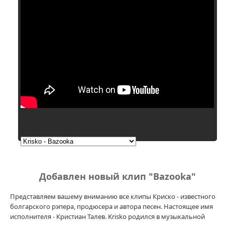
Добавлен новый клип "Bazooka"
Представляем вашему вниманию все клипы Криско - известного
болгарского рэпера, продюсера и автора песен. Настоящее имя
исполнителя - Кристиан Талев. Krisko родился в музыкальной