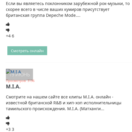
Если вы являетесь поклонником зарубежной рок-музыки, то
скорее всего в числе ваших кумиров присутствует
британская группа Depeche Mode....
+4
6
Смотреть онлайн
19 ИЮНЬ
Просмотров: 3196
M.I.A.
Смотрите на нашем сайте все клипы M.I.A. онлайн -
известной британской R&B и хип-хоп исполнительницы
тамильского происхождения. M.I.A. (Матханги...
+3
3