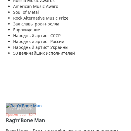
Russia Music Awards
American Music Award
Soul of Metal
Rock Alternative Music Prize
Зал славы рок-н-ролла
Евровидение
Народный артист СССР
Народный артист России
Народный артист Украины
50 величайших исполнителей
17 ЯНВАРЬ
Просмотров: 15047
Rag’n’Bone Man
Рори Чарльз Грэм, который известен под сценическим