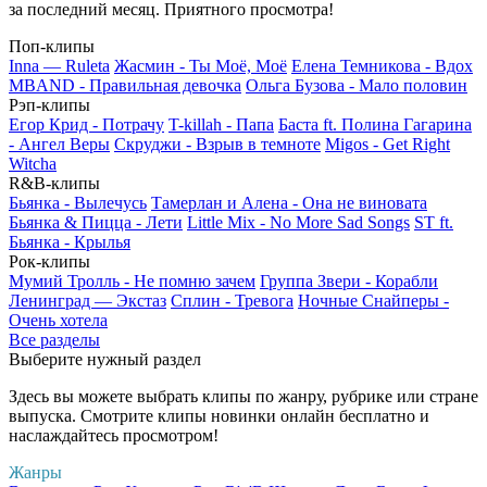
за последний месяц. Приятного просмотра!
Поп-клипы
Inna — Ruleta
Жасмин - Ты Моё, Моё
Елена Темникова - Вдох
MBAND - Правильная девочка
Ольга Бузова - Мало половин
Рэп-клипы
Егор Крид - Потрачу
T-killah - Папа
Баста ft. Полина Гагарина
- Ангел Веры
Скруджи - Взрыв в темноте
Migos - Get Right
Witcha
R&B-клипы
Бьянка - Вылечусь
Тамерлан и Алена - Она не виновата
Бьянка & Пицца - Лети
Little Mix - No More Sad Songs
ST ft.
Бьянка - Крылья
Рок-клипы
Мумий Тролль - Не помню зачем
Группа Звери - Корабли
Ленинград — Экстаз
Сплин - Тревога
Ночные Снайперы -
Очень хотела
Все разделы
Выберите нужный раздел
Здесь вы можете выбрать клипы по жанру, рубрике или стране
выпуска. Смотрите клипы новинки онлайн бесплатно и
наслаждайтесь просмотром!
Жанры