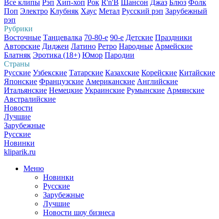
Все клипы
Рэп
Хип-хоп
Рок
R'n'B
Шансон
Джаз
Блюз
Фолк
Поп
Электро
Клубняк
Хаус
Метал
Русский рэп
Зарубежный
рэп
Рубрики
Восточные
Танцевалка
70-80-е
90-е
Детские
Праздники
Авторские
Диджеи
Латино
Ретро
Народные
Армейские
Блатняк
Эротика (18+)
Юмор
Пародии
Страны
Русские
Узбекские
Татарские
Казахские
Корейские
Китайские
Японские
Французские
Американские
Английские
Итальянские
Немецкие
Украинские
Румынские
Армянские
Австралийские
Новости
Лучшие
Зарубежные
Русские
Новинки
kliparik.ru
Меню
Новинки
Русские
Зарубежные
Лучшие
Новости шоу бизнеса