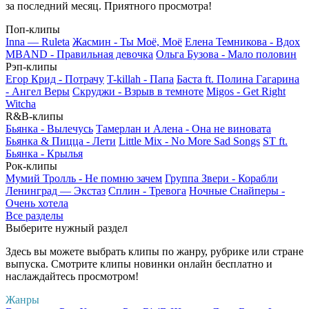
за последний месяц. Приятного просмотра!
Поп-клипы
Inna — Ruleta
Жасмин - Ты Моё, Моё
Елена Темникова - Вдох
MBAND - Правильная девочка
Ольга Бузова - Мало половин
Рэп-клипы
Егор Крид - Потрачу
T-killah - Папа
Баста ft. Полина Гагарина
- Ангел Веры
Скруджи - Взрыв в темноте
Migos - Get Right
Witcha
R&B-клипы
Бьянка - Вылечусь
Тамерлан и Алена - Она не виновата
Бьянка & Пицца - Лети
Little Mix - No More Sad Songs
ST ft.
Бьянка - Крылья
Рок-клипы
Мумий Тролль - Не помню зачем
Группа Звери - Корабли
Ленинград — Экстаз
Сплин - Тревога
Ночные Снайперы -
Очень хотела
Все разделы
Выберите нужный раздел
Здесь вы можете выбрать клипы по жанру, рубрике или стране
выпуска. Смотрите клипы новинки онлайн бесплатно и
наслаждайтесь просмотром!
Жанры