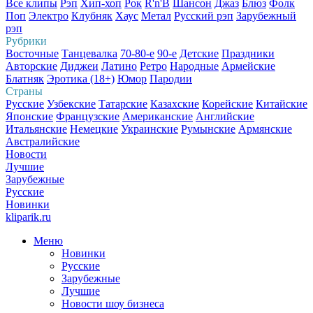
Все клипы
Рэп
Хип-хоп
Рок
R'n'B
Шансон
Джаз
Блюз
Фолк
Поп
Электро
Клубняк
Хаус
Метал
Русский рэп
Зарубежный
рэп
Рубрики
Восточные
Танцевалка
70-80-е
90-е
Детские
Праздники
Авторские
Диджеи
Латино
Ретро
Народные
Армейские
Блатняк
Эротика (18+)
Юмор
Пародии
Страны
Русские
Узбекские
Татарские
Казахские
Корейские
Китайские
Японские
Французские
Американские
Английские
Итальянские
Немецкие
Украинские
Румынские
Армянские
Австралийские
Новости
Лучшие
Зарубежные
Русские
Новинки
kliparik.ru
Меню
Новинки
Русские
Зарубежные
Лучшие
Новости шоу бизнеса