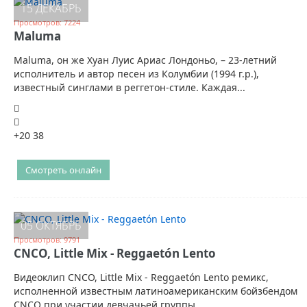
15 ДЕКАБРЬ
Просмотров: 7224
Maluma
Maluma, он же Хуан Луис Ариас Лондоньо, – 23-летний
исполнитель и автор песен из Колумбии (1994 г.р.),
известный синглами в реггетон-стиле. Каждая...
+20
38
Смотреть онлайн
05 ОКТЯБРЬ
Просмотров: 9791
CNCO, Little Mix - Reggaetón Lento
Видеоклип CNCO, Little Mix - Reggaetón Lento ремикс,
исполненной известным латиноамериканским бойзбендом
CNCO при участии девчачьей группы...