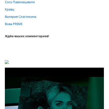
Сосо Павлиашвили
Кравц
Валерия Сластихина
Вова PRIME
Ждём ваших комментариев!