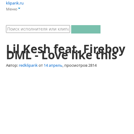
kliparik.ru
Меню
Lil Kesh feat. Fireboy
DML - Love like this
Автор:
redkliparik
от
14 апрель
, просмотров 2814