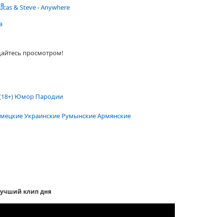
ья
ucas & Steve - Anywhere
а
дайтесь просмотром!
(18+)
Юмор
Пародии
мецкие
Украинские
Румынские
Армянские
учший клип дня