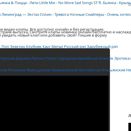
ьянка & Пицца - Лети
Little Mix - No More Sad Songs
ST ft. Бьянка - Крыл
L
и
Ленинград — Экстаз
Сплин - Тревога
Ночные Снайперы - Очень хотел
е видео-клипы. Все доступно онлайн и без регистрации.
 стране выпуска. Смотрите клипы новинки онлайн бесплатно и наслаж
е увидеть новый клип или добавить свой? Пишие в форму
к
Поп
Электро
Клубняк
Хаус
Метал
Русский рэп
Зарубежный рэп
вторские
Диджеи
Латино
Ретро
Народные
Армейские
Блатняк
Эротика 
ские
Японские
Французские
Американские
Английские
Итальянские
Не
Л