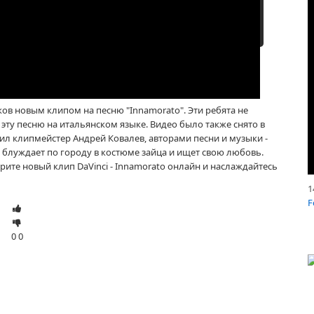
ов новым клипом на песню "Innamorato". Эти ребята не
эту песню на итальянском языке. Видео было также снято в
ил клипмейстер Андрей Ковалев, авторами песни и музыки -
 блуждает по городу в костюме зайца и ищет свою любовь.
трите новый клип DaVinci - Innamorato онлайн и наслаждайтесь
1
F
0
0