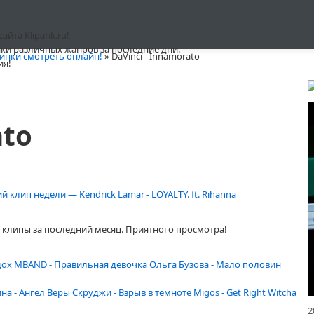
та Kliparik.ru!
ки различных жанров за последние дни.
инки смотреть онлайн!
» DaVinci - Innamorato
ия!
ato
 клип недели — Kendrick Lamar - LOYALTY. ft. Rihanna
клипы за последний месяц. Приятного просмотра!
дох
MBAND - Правильная девочка
Ольга Бузова - Мало половин
ина - Ангел Веры
Скруджи - Взрыв в темноте
Migos - Get Right Witcha
2