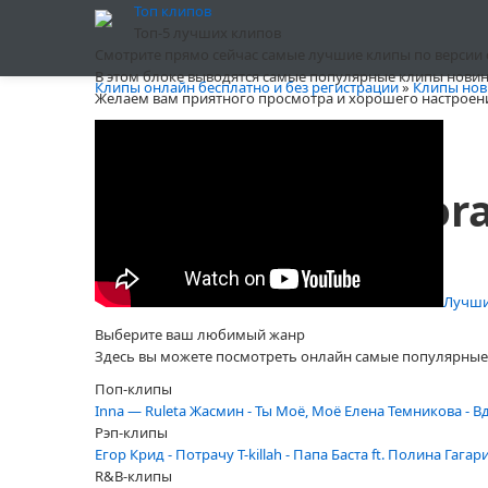
Топ клипов
Топ-5 лучших клипов
Смотрите прямо сейчас самые лучшие клипы по версии сай
В этом блоке выводятся самые популярные клипы новин
Клипы онлайн бесплатно и без регистрации
»
Клипы нов
Желаем вам приятного просмотра и хорошего настроен
DaVinci - Innamor
Автор:
Winner
от
23 январь
, просмотров 2462
Лучший
Выберите ваш любимый жанр
Здесь вы можете посмотреть онлайн самые популярные 
Поп-клипы
Inna — Ruleta
Жасмин - Ты Моё, Моё
Елена Темникова - В
Рэп-клипы
Егор Крид - Потрачу
T-killah - Папа
Баста ft. Полина Гагар
R&B-клипы