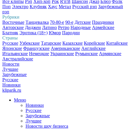
Все клипы
Рэп
Хип-хоп
Рок
R'n'B
Шансон
Джаз
Блюз
Фолк
Поп
Электро
Клубняк
Хаус
Метал
Русский рэп
Зарубежный
рэп
Рубрики
Восточные
Танцевалка
70-80-е
90-е
Детские
Праздники
Авторские
Диджеи
Латино
Ретро
Народные
Армейские
Блатняк
Эротика (18+)
Юмор
Пародии
Страны
Русские
Узбекские
Татарские
Казахские
Корейские
Китайские
Японские
Французские
Американские
Английские
Итальянские
Немецкие
Украинские
Румынские
Армянские
Австралийские
Новости
Лучшие
Зарубежные
Русские
Новинки
kliparik.ru
Меню
Новинки
Русские
Зарубежные
Лучшие
Новости шоу бизнеса