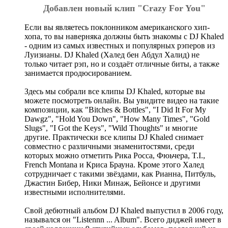
Добавлен новый клип "Crazy For You"
Если вы являетесь поклонником американского хип-
хопа, то вы наверняка должны быть знакомы с DJ Khaled
- одним из самых известных и популярных рэперов из
Луизианы. DJ Khaled (Халед бен Абдул Халид) не
только читает рэп, но и создаёт отличные биты, а также
занимается продюсированием.
Здесь мы собрали все клипы DJ Khaled, которые вы
можете посмотреть онлайн. Вы увидите видео на такие
композиции, как "Bitches & Bottles", "I Did It For My
Dawgz", "Hold You Down", "How Many Times", "Gold
Slugs", "I Got the Keys", "Wild Thoughts" и многие
другие. Практически все клипы DJ Khaled снимает
совместно с различными знаменитостями, среди
которых можно отметить Рика Росса, Фюьчера, T.I.,
French Montana и Криса Брауна. Кроме этого Халед
сотрудничает с такими звёздами, как Рианна, Питбуль,
Джастин Бибер, Ники Минаж, Бейонсе и другими
известными исполнителями.
Свой дебютный альбом DJ Khaled выпустил в 2006 году,
назывался он "Listennn ... Album". Всего диджей имеет в