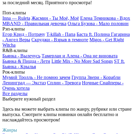
за последний месяц. Приятного просмотра!
Поп-клипы
Inna — Ruleta
Жасмин - Ты Моё, Моё
Елена Темникова - Вдох
MBAND - Правильная девочка
Ольга Бузова - Мало половин
Рэп-клипы
Егор Крид - Потрачу
T-killah - Папа
Баста ft. Полина Гагарина
- Ангел Веры
Скруджи - Взрыв в темноте
Migos - Get Right
Witcha
R&B-клипы
Бьянка - Вылечусь
Тамерлан и Алена - Она не виновата
Бьянка & Пицца - Лети
Little Mix - No More Sad Songs
ST ft.
Бьянка - Крылья
Рок-клипы
Мумий Тролль - Не помню зачем
Группа Звери - Корабли
Ленинград — Экстаз
Сплин - Тревога
Ночные Снайперы -
Очень хотела
Все разделы
Выберите нужный раздел
Здесь вы можете выбрать клипы по жанру, рубрике или стране
выпуска. Смотрите клипы новинки онлайн бесплатно и
наслаждайтесь просмотром!
Жанры