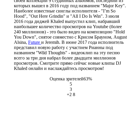
своей коллекции 9 студийных альбомов, последний из
которых вышел в 2016 году под названием "Major Key".
Наиболее известные синглы исполнителя - "I’m So
Hood", "Out Here Grindin" и "All I Do Is Win". 3 июля
2016 года диджей Khaled выпустил клип, набравший
наибольшее количество просмотров на Youtube (более
240 миллионов) - это было видео на композицию "Hold
You Down", снятое совместно с Крисом Брауном, August
Alsina,
Future
и Jeremih. В июне 2017 года исполнитель
представил новую работу с участием Рианны под
названием "Wild Thoughts" - видеоклип на эту песню
всего за три дня набрал более двадцати миллионов
просмотров. Смотрите прямо сейчас новые клипы DJ
Khaled онлайн и наслаждайтесь просмотром!
Оценка зрителей
63%
5
3
+2
8