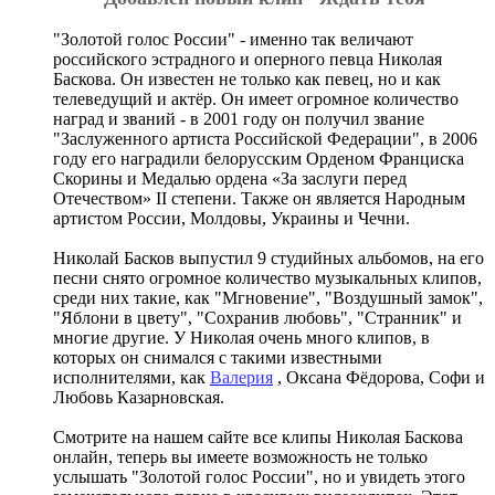
"Золотой голос России" - именно так величают
российского эстрадного и оперного певца Николая
Баскова. Он известен не только как певец, но и как
телеведущий и актёр. Он имеет огромное количество
наград и званий - в 2001 году он получил звание
"Заслуженного артиста Российской Федерации", в 2006
году его наградили белорусским Орденом Франциска
Скорины и Медалью ордена «За заслуги перед
Отечеством» II степени. Также он является Народным
артистом России, Молдовы, Украины и Чечни.
Николай Басков выпустил 9 студийных альбомов, на его
песни снято огромное количество музыкальных клипов,
среди них такие, как "Мгновение", "Воздушный замок",
"Яблони в цвету", "Сохранив любовь", "Странник" и
многие другие. У Николая очень много клипов, в
которых он снимался с такими известными
исполнителями, как
Валерия
, Оксана Фёдорова, Софи и
Любовь Казарновская.
Смотрите на нашем сайте все клипы Николая Баскова
онлайн, теперь вы имеете возможность не только
услышать "Золотой голос России", но и увидеть этого