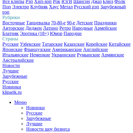
Все клипы
Рэп
Хип-хоп
Рок
R'n'B
Шансон
Джаз
Блюз
Фолк
Поп
Электро
Клубняк
Хаус
Метал
Русский рэп
Зарубежный
рэп
Рубрики
Восточные
Танцевалка
70-80-е
90-е
Детские
Праздники
Авторские
Диджеи
Латино
Ретро
Народные
Армейские
Блатняк
Эротика (18+)
Юмор
Пародии
Страны
Русские
Узбекские
Татарские
Казахские
Корейские
Китайские
Японские
Французские
Американские
Английские
Итальянские
Немецкие
Украинские
Румынские
Армянские
Австралийские
Новости
Лучшие
Зарубежные
Русские
Новинки
kliparik.ru
Меню
Новинки
Русские
Зарубежные
Лучшие
Новости шоу бизнеса