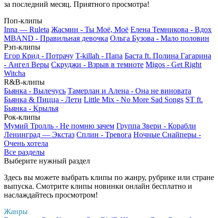
за последний месяц. Приятного просмотра!
Поп-клипы
Inna — Ruleta
Жасмин - Ты Моё, Моё
Елена Темникова - Вдох
MBAND - Правильная девочка
Ольга Бузова - Мало половин
Рэп-клипы
Егор Крид - Потрачу
T-killah - Папа
Баста ft. Полина Гагарина
- Ангел Веры
Скруджи - Взрыв в темноте
Migos - Get Right
Witcha
R&B-клипы
Бьянка - Вылечусь
Тамерлан и Алена - Она не виновата
Бьянка & Пицца - Лети
Little Mix - No More Sad Songs
ST ft.
Бьянка - Крылья
Рок-клипы
Мумий Тролль - Не помню зачем
Группа Звери - Корабли
Ленинград — Экстаз
Сплин - Тревога
Ночные Снайперы -
Очень хотела
Все разделы
Выберите нужный раздел
Здесь вы можете выбрать клипы по жанру, рубрике или стране
выпуска. Смотрите клипы новинки онлайн бесплатно и
наслаждайтесь просмотром!
Жанры