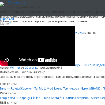
Топ клипов
Топ-5 лучших клипов
Смотрите прямо сейчас самые лучшие клипы по версии сайта Kliparik.r
В этом блоке выводятся самые популярные клипы новинки различных
kliparik.ru
Желаем вам приятного просмотра и хорошего настроения!
Меню
Клипы онлайн бесплатно и без регистрации
»
Все клипы
» На-На
На-На
Лучший клип недели 
Автор:
Winner
от
20 июнь
, просмотров 6451
Выберите ваш любимый жанр
Здесь вы можете посмотреть онлайн самые популярные клипы за пос
Поп-клипы
Inna — Ruleta
Жасмин - Ты Моё, Моё
Елена Темникова - Вдох
MBAND - П
Рэп-клипы
Егор Крид - Потрачу
T-killah - Папа
Баста ft. Полина Гагарина - Ангел В
R&B-клипы