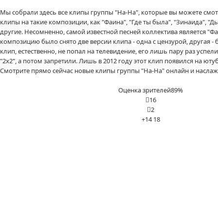
Мы собрали здесь все клипы группы "На-На", которые вы можете смот
клипы на такие композиции, как "Фаина", "Где ты была", "Зинаида", "Д
другие. Несомненно, самой известной песней коллектива является "Фаи
композицию было снято две версии клипа - одна с цензурой, другая -
клип, естественно, не попал на телевидение, его лишь пару раз успели
"2x2", а потом запретили. Лишь в 2012 году этот клип появился на юту
Смотрите прямо сейчас новые клипы группы "На-На" онлайн и насла
Оценка зрителей
89%
16
2
+14
18